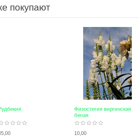
же покупают
Рудбекия
Физостегия виргинская
белая
35,00
10,00