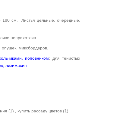
о 180 см. Листья цельные, очередные,
почве
неприхотлив
.
б, опушек, миксбордеров.
кольчиками
,
поповником
; для тенистых
ик
, л
изимахия
ения
(1)
,
купить рассаду цветов
(1)