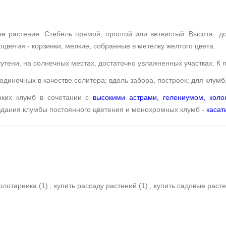
ое растение. Стебель прямой, простой или ветвистый. Высота д
цветия - корзинки, мелкие, собранные в метелку желтого цвета.
утени, на солнечных местах, достаточно увлажненных участках. К 
одиночных в качестве солитера; вдоль забора, построек; для клум
рких клумб в сочетании с
высокими астрами
,
гелениумом
,
коло
оздания клумбы постоянного цветения и монохромных клумб -
касат
золотарника
(1)
,
купить рассаду растений
(1)
,
купить садовые раст